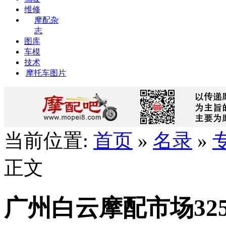
维修
摩配杂
志
图库
车模
技术
摩托车图片
当前位置:
首页
»
名录
»
正文
广州白云摩配市场32