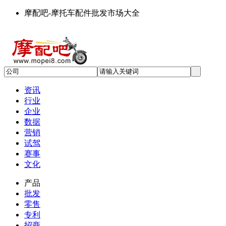
摩配吧-摩托车配件批发市场大全
资讯
行业
企业
数据
营销
试驾
赛事
文化
产品
批发
零售
专利
招商