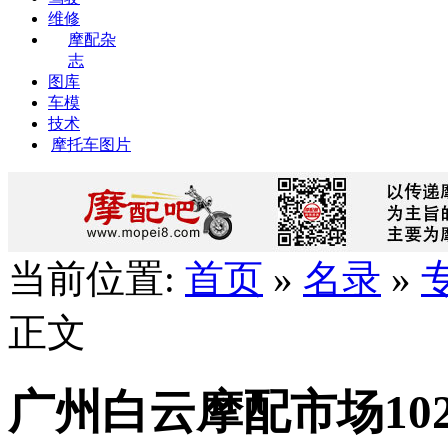
维修
摩配杂
志
图库
车模
技术
摩托车图片
当前位置:
首页
»
名录
»
正文
广州白云摩配市场10