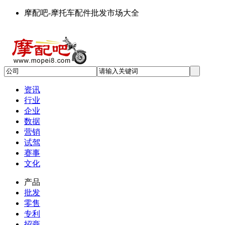
摩配吧-摩托车配件批发市场大全
资讯
行业
企业
数据
营销
试驾
赛事
文化
产品
批发
零售
专利
招商