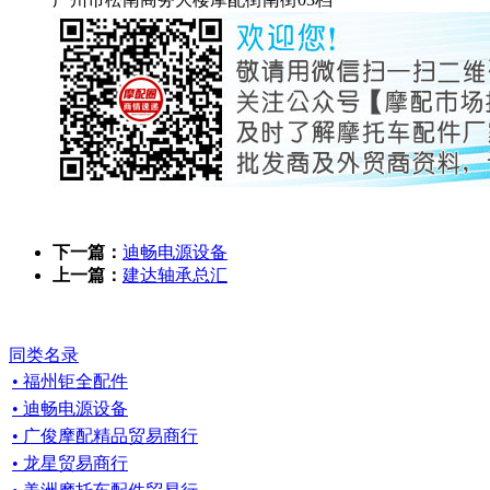
下一篇：
迪畅电源设备
上一篇：
建达轴承总汇
同类名录
• 福州钜全配件
• 迪畅电源设备
• 广俊摩配精品贸易商行
• 龙星贸易商行