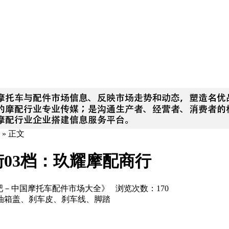
» 正文
03档：玖耀摩配商行
《摩配吧－中国摩托车配件市场大全》 浏览次数：
170
油箱盖、刹车皮、刹车线、脚踏