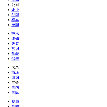
公司
企业
品牌
样本
招聘
技术
维修
改装
常识
驾驶
保养
名录
市场
组织
展会
国内
国际
视频
驾驶