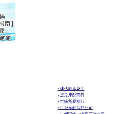
• 建达轴承总汇
• 远见摩配商行
• 世缘贸易商行
• 汇派摩配贸易公司