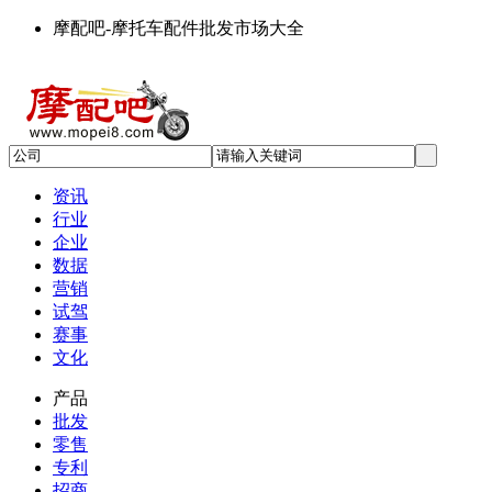
摩配吧-摩托车配件批发市场大全
资讯
行业
企业
数据
营销
试驾
赛事
文化
产品
批发
零售
专利
招商