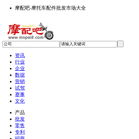
摩配吧-摩托车配件批发市场大全
资讯
行业
企业
数据
营销
试驾
赛事
文化
产品
批发
零售
专利
招商